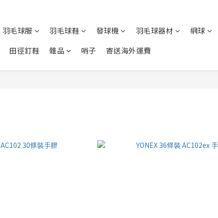
羽毛球服
羽毛球鞋
發球機
羽毛球器材
網球
田徑釘鞋
雜品
哨子
寄送海外運費