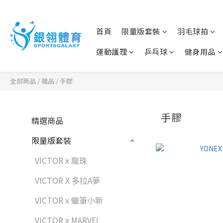
首頁
限量版套裝
羽毛球拍
運動護理
乒乓球
健身用品
全部商品
/
雜品
/
手膠
手膠
精選商品
限量版套裝
VICTOR x 龍珠
VICTOR X 多拉A夢
VICTOR x 蠟筆小新
VICTOR x MARVEL