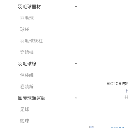
羽毛球器材
羽毛球
球袋
羽毛球網柱
穿線機
羽毛球線
包裝線
VICTOR
卷裝線
H
團隊球類運動
足球
籃球