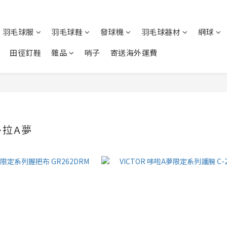
羽毛球服
羽毛球鞋
發球機
羽毛球器材
網球
田徑釘鞋
雜品
哨子
寄送海外運費
 多拉A夢