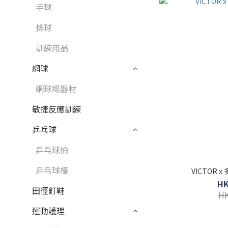
手球
排球
訓練用品
網球
網球場器材
敏捷反應訓練
乒乓球
乒乓球拍
乒乓球檯
VICTOR
HK
田徑釘鞋
HK
運動護理