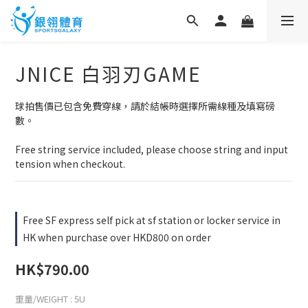
JNICE 白羽刃GAME
球拍售價已包含免費穿線，請於結帳時選擇所需線種及填寫磅
數。
Free string service included, please choose string and input 
tension when checkout.
Free SF express self pick at sf station or locker service in
HK when purchase over HKD800 on order
HK$790.00
重量/WEIGHT
: 5U