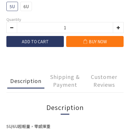
5U
6U
Quantity
ADD TO CART
BUY NOW
Shipping &
Customer
Description
Payment
Reviews
Description
5U/6U超輕量，零感揮重