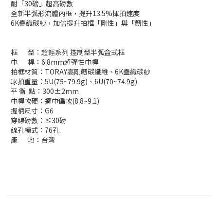
耐「30磅」超高磅數
全新半弧形流體內框，提升13.5%揮拍速度
6K疊織碳紗，加倍提升拍框「剛性」與「韌性」
框 型：超輕系列 控制型半弧盒式框
中 桿：6.8mm超彈性中桿
拍框材質：TORAY高剛韌碳纖維、6K疊織碳紗
球拍重量：5U(75~79.9g)、6U(70~74.9g)
平 衡 點：300±2mm
中桿軟硬：適中偏軟(8.8~9.1)
握柄尺寸：G6
穿線磅數：≤30磅
線孔模式：76孔
產 地：台灣