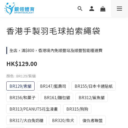
香港手製羽毛球拍索繩袋
全店，滿$800，香港境內免順豐站及順豐智能櫃運費
HK$129.00
顏色
: BR129/紫貓
BR129/紫貓
BR147/藍壽司
BR155/日本卡通貼紙
BR156/和菓子
BR161/麵包貓
BR312/鯊魚貓
BR313/PEANUTS花生漫畫
BR315/狗狗
BR317/大白兔奶糖
BR320/柴犬
復仇者聯盟