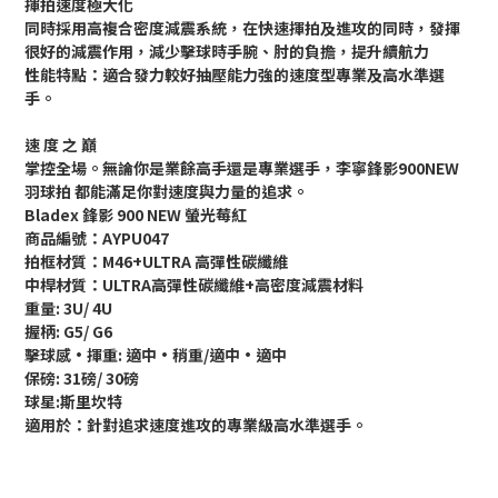
揮拍速度極大化
同時採用高複合密度減震系統，在快速揮拍及進攻的同時，發揮
很好的減震作用，減少擊球時手腕、肘的負擔，提升續航力
性能特點：適合發力較好抽壓能力強的速度型專業及高水準選
手。
速 度 之 巔
掌控全場。無論你是業餘高手還是專業選手，李寧鋒影900NEW
羽球拍 都能滿足你對速度與力量的追求。
Bladex 鋒影 900 NEW 螢光莓紅
商品編號：AYPU047
拍框材質：M46+ULTRA 高彈性碳纖維
中桿材質：ULTRA高彈性碳纖維+高密度減震材料
重量: 3U/ 4U
握柄: G5/ G6
擊球感·揮重: 適中·稍重/適中·適中
保磅: 31磅/ 30磅
球星:斯里坎特
適用於：針對追求速度進攻的專業級高水準選手。