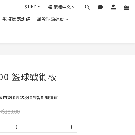
$
HKD
繁體中文
敏捷反應訓練
團隊球類運動
立即購買
A200 籃球戰術板
港境內免順豐站及順豐智能櫃運費
K$180.00