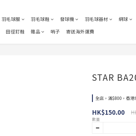
羽毛球服
羽毛球鞋
發球機
羽毛球器材
網球
田徑釘鞋
雜品
哨子
寄送海外運費
STAR B
全店，滿$800，香
HK$150.00
H
數量