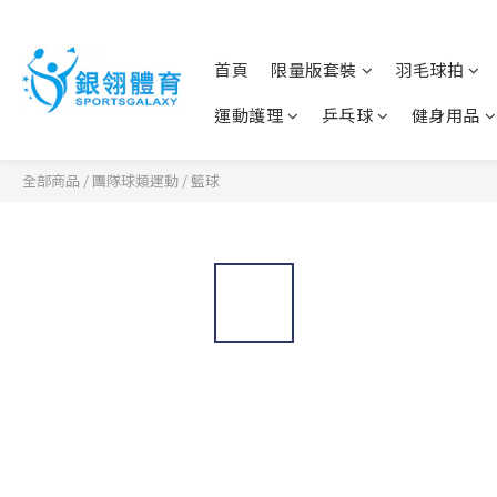
首頁
限量版套裝
羽毛球拍
運動護理
乒乓球
健身用品
全部商品
/
團隊球類運動
/
籃球