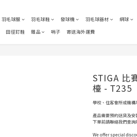
羽毛球服
羽毛球鞋
發球機
羽毛球器材
網球
田徑釘鞋
雜品
哨子
寄送海外運費
STIGA
檯 - T235
學校、住客會所或機構
產品需要預約送貨及安
下單前請聯絡我們查詢
We offer special disco