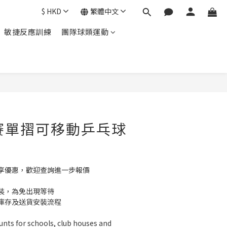
$
HKD
繁體中文
敏捷反應訓練
團隊球類運動
立即購買
 比賽單摺可移動乒乓球
享優惠，歡迎查詢進一步報價
裝，為免出現等待
庫存及送貨安裝流程
unts for schools, club houses and 