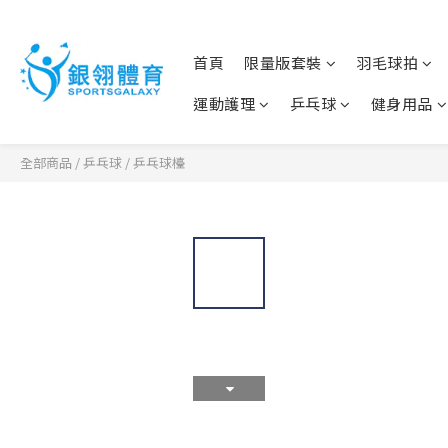
首頁
限量版套裝
羽毛球拍
運動護理
乒乓球
健身用品
全部商品
/
乒乓球
/
乒乓球檯