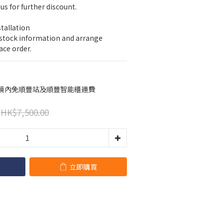
us for further discount.
stallation
 stock information and arrange 
ace order.
港境內免順豐站及順豐智能櫃運費
HK$7,500.00
立即購買