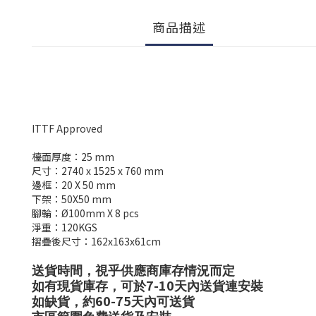
商品描述
ITTF Approved
檯面厚度：25 mm
尺寸：2740 x 1525 x 760 mm
邊框：20 X 50 mm
下架：50X50 mm
腳輪：Ø100mm X 8 pcs
淨重：120KGS
摺疊後尺寸：162x163x61cm
送貨時間，視乎供應商庫存情況而定
7-10
如有現貨庫存，可於
天內送貨連安裝
60-75
如缺貨，約
天內可送貨