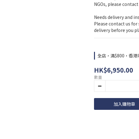
NGOs, please contact 
Needs delivery and in
Please contact us for
delivery before you pl
全店，滿$800，香
HK$6,950.00
數量
加入購物車