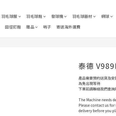
羽毛球服
羽毛球鞋
發球機
羽毛球器材
網球
田徑釘鞋
雜品
哨子
寄送海外運費
泰德 V98
產品需要預約送貨及安
為免出現等待
下單前請聯絡我們查詢
The Machine needs del
Please contact us for
delivery before you pl