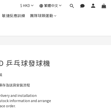
$
HKD
繁體中文
敏捷反應訓練
團隊球類運動
立即購買
9D 乒乓球發球機
裝
庫存及送貨安裝流程
ivery and installation
 stock information and arrange 
ace order.