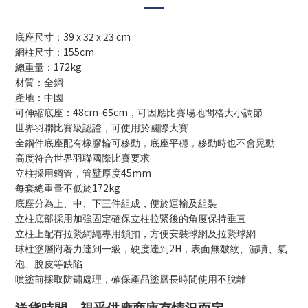
39 x 32 x 23 cm
底座尺寸：
155cm
網柱尺寸：
172kg
總重量：
材質：全鋼
產地：中國
48cm-65cm
可伸縮底座：
，可因應比賽場地間格大小調節
世界羽聯比賽級認證，可使用於國際大賽
全鋼件底座配有橡膠輪可移動，底座平穩，移動時也不會晃動
高度符合世界羽聯國際比賽要求
45mm
立柱採用鋼管，管壁厚度
172kg
每套總重量不低於
底座分為上、中、下三件組成，便於運輸及組裝
立柱底部採用加強固定確保立柱拉緊後的角度保持垂直
立柱上配有拉緊網繩專用鎖扣，方便安裝球網及拉緊球網
2H
球柱塗層附著力達到一級，硬度達到
，表面無皺紋、漏噴、氣
泡、脫皮等缺陷
噴塗前採取防鏽處理，確保產品塗層長時間使用不脫離