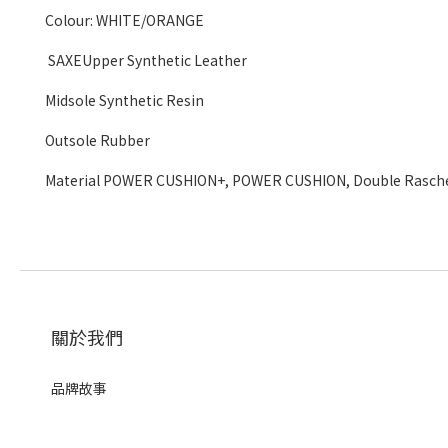
Colour: WHITE/ORANGE
SAXEUpper Synthetic Leather
Midsole Synthetic Resin
Outsole Rubber
Material POWER CUSHION+, POWER CUSHION, Double Raschel 
關於我們
品牌故事