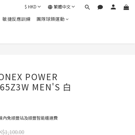
$
HKD
繁體中文
敏捷反應訓練
團隊球類運動
ONEX POWER
 65Z3W MEN'S 白
港境內免順豐站及順豐智能櫃運費
K$1,100.00