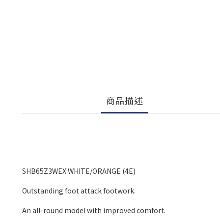
商品描述
SHB65Z3WEX WHITE/ORANGE (4E)
Outstanding foot attack footwork.
An all-round model with improved comfort.