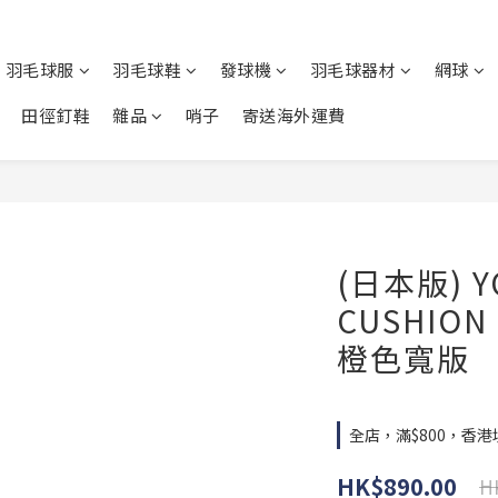
羽毛球服
羽毛球鞋
發球機
羽毛球器材
網球
田徑釘鞋
雜品
哨子
寄送海外運費
(日本版) Y
CUSHION
橙色寬版
全店，滿$800，香
HK$890.00
H