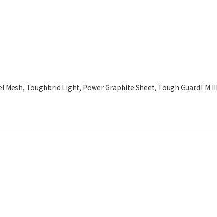
Mesh, Toughbrid Light, Power Graphite Sheet, Tough GuardTM II