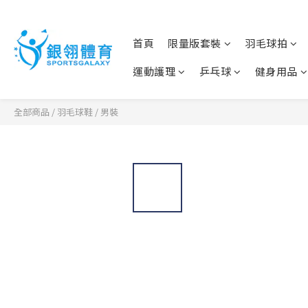
首頁
限量版套裝
羽毛球拍
運動護理
乒乓球
健身用品
全部商品
/
羽毛球鞋
/
男裝