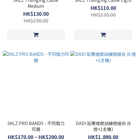
SKLZ Trainging Cable
SKLZ Trainging Cable Light
Medium
HK$110.00
HK$130.00
HK$130.00
HK$150.00
SKLZ PRO BANDS - 不同阻力
DADI 反應速度訓練燈組合 (6
可選
燈+1主機)
HK$170.00 ~ HK$290.00
HK$1,890.00