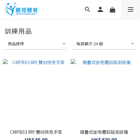
訓練用品
商品排序
每頁顯示 24 個
CMPB03 8吋 雙向快充手泵
摺疊式坐地體前屈測試儀
HK$45.00
HK$420.00