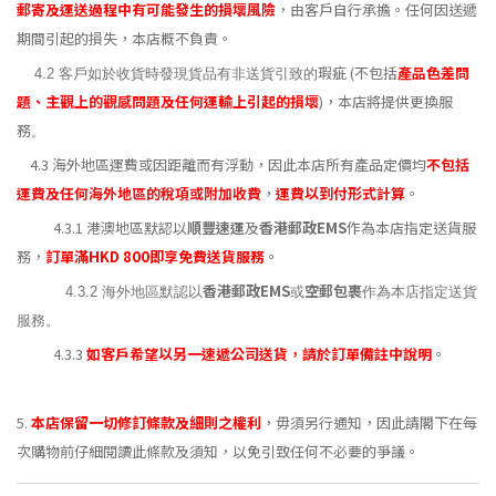
郵寄及運送過程中有可能發生的損壞風險
，由客戶自行承擔。任何因送遞
期間引起的損失，本店概不負責。
瑕疵 (不包括
產品色差問
4.2 客戶如於收貨時發現貨品有非送貨引致的
題、主觀上的觀感問題及任何運輸上引起的損壞
)，本店將提供更換服
務
。
4.3 海外地區運費或因距離而有浮動，因此本店所有產品定價均
不包括
運費及任何海外地區的稅項或附加收費
，
運費以到付形式計算
。
4.3.1 港澳地區默認以
順豐速運
及
香港郵政EMS
作為本店指定送貨服
務，
訂單滿HKD 800即享免費送貨服務
。
香港郵政EMS
空郵包裹
4.3.2 海外地區默認以
或
作為本店指定送貨
服務。
4.3.3
如客戶希望以另一速遞公司送貨，請於訂單備註中說明
。
5.
本店
保留一切修訂條款及細則之權利
，毋須另行通知，因此請閣下在每
次購物前仔細閱讀此條款及須知，以免引致任何不必要的爭議。