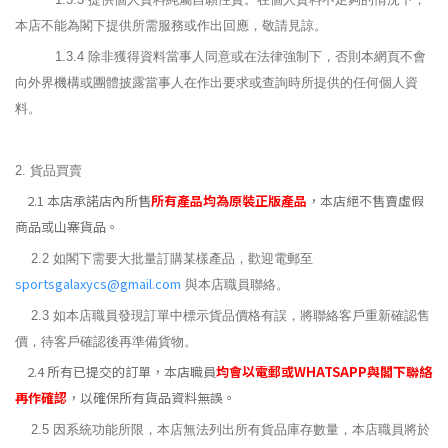
本店不能為閣下提供所需服務或作出回應，敬請見諒。
1.3.4
除非獲得資料當事人同意或在法律強制下，否則本網頁不會
向外界機構或團體披露當事人在作出要求或查詢時所提供的任何個人資
料。
2. 貨品買賣
2.1 本店承諾店內所售
所有產品均為原裝正版產品
，本店絕不售賣虛假
商品或山寨貨品。
2.2 如閣下需要大批量訂購某樣產品，歡迎電郵至
sportsgalaxycs@gmail.com
與本店職員聯絡。
2.3 如本店職員發現訂單中標示貨品價格有誤，將聯絡客戶重新確認售
價，待客戶確認後再準備貨物。
2.4 所有已提交的訂單，本店職員
均會以電郵或WHATSAPP與閣下聯絡
再作確認
，以確保所有貨品資料無誤。
2.5 因系統功能所限，本店無法列出所有貨品庫存數量，本店職員將於