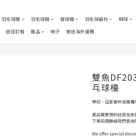
羽毛球服
羽毛球鞋
發球機
羽毛球器材
網球
田徑釘鞋
雜品
哨子
寄送海外運費
雙魚DF2
乓球檯
學校、住客會所或機構
產品需要預約送貨及安
下單前請聯絡我們查詢
We offer special disco