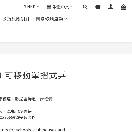
$
HKD
繁體中文
敏捷反應訓練
團隊球類運動
立即購買
03 可移動單摺式乒
享優惠，歡迎查詢進一步報價
裝，為免出現等待
庫存及送貨安裝流程
unts for schools, club houses and 