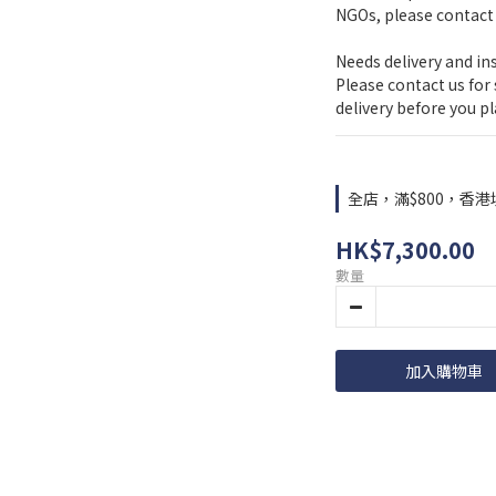
NGOs, please contact 
Needs delivery and in
Please contact us for
delivery before you pl
全店，滿$800，香
HK$7,300.00
數量
加入購物車