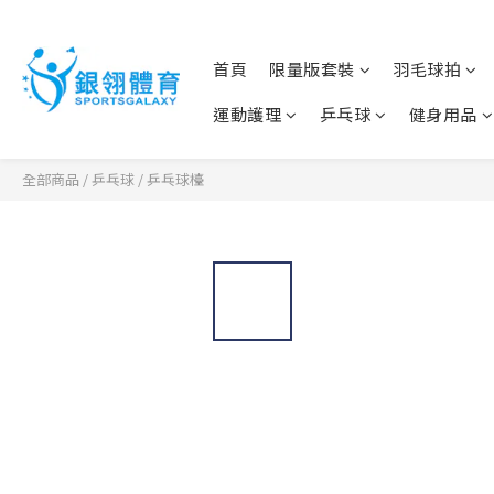
首頁
限量版套裝
羽毛球拍
運動護理
乒乓球
健身用品
全部商品
/
乒乓球
/
乒乓球檯