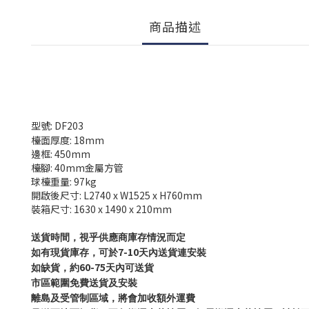
商品描述
型號: DF203
檯面厚度: 18mm
邊框: 450mm
檯腳: 40mm金屬方管
球檯重量: 97kg
開啟後尺寸: L2740 x W1525 x H760mm
裝箱尺寸: 1630 x 1490 x 210mm
送貨時間，視乎供應商庫存情況而定
7-10
如有現貨庫存，可於
天內送貨連安裝
60-75
如缺貨，約
天內可送貨
市區範圍免費送貨及安裝
離島及受管制區域，將會加收額外運費