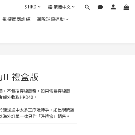
$
HKD
繁體中文
敏捷反應訓練
團隊球類運動
立即購買
豹II 禮盒版
價，不包括穿線服務，如果需要穿線服
額外收取HKD40。
於運送途中太多工序及轉手，如出現問題
以海外訂單一律只作「淨禮盒」銷售。