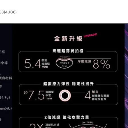
003(4UG6)