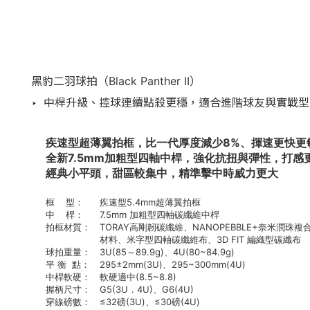
黑豹二羽球拍（Black Panther II）
‣
中桿升級、控球連續點殺更穩，適合進階球友與實戰型
疾速型超薄翼拍框，比一代厚度減少8%、揮速更快更
全新7.5mm加粗型四軸中桿，強化抗扭與彈性，打感
經典小平頭，甜區較集中，精準擊中時威力更大
框 型：
疾速型5.4mm超薄翼拍框
中 桿：
7.5mm 加粗型四軸碳纖維中桿
拍框材質：
TORAY高剛韌碳纖維、NANOPEBBLE+奈米潤珠複
材料、米字型四軸碳纖維布、3D FIT 編織型碳纖布
球拍重量：
3U(85～89.9g)、4U(80~84.9g)
平 衡 點：
295±2mm(3U)、295~300mm(4U)
中桿軟硬：
軟硬適中(8.5~8.8)
握柄尺寸：
G5(3U．4U)、G6(4U)
穿線磅數：
≤32磅(3U)、≤30磅(4U)