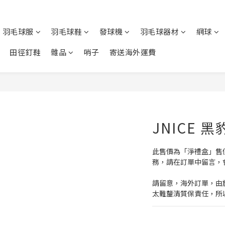
羽毛球服
羽毛球鞋
發球機
羽毛球器材
網球
田徑釘鞋
雜品
哨子
寄送海外運費
JNICE 黑
此售價為「淨禮盒」售
務，請在訂單中留言，會
請留意，海外訂單，由
太難釐清質保責任，所