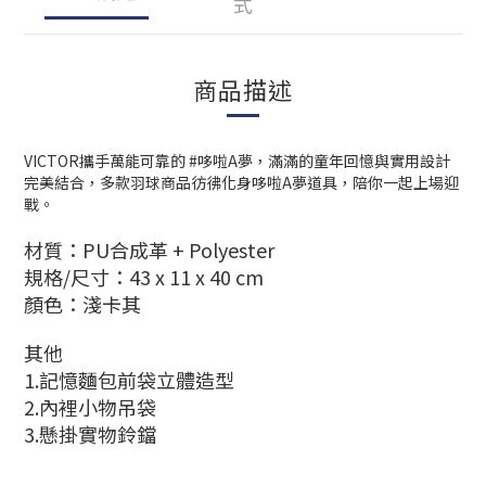
式
商品描述
VICTOR攜手萬能可靠的 #哆啦A夢，滿滿的童年回憶與實用設計
完美結合，多款羽球商品彷彿化身哆啦A夢道具，陪你一起上場迎
戰。
材質：
PU合成革 + Polyester
規格/尺寸：
43 x 11 x 40 cm
顏色：
淺卡其
其他
1.記憶麵包前袋立體造型
2.內裡小物吊袋
3.懸掛實物鈴鐺