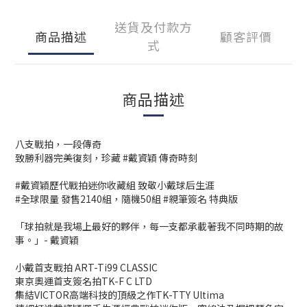
送貨及付款方
商品描述
顧客評價
式
商品描述
八支戰拍，一段傳奇
致勝利器完美復刻，珍藏 #戴資穎 傳奇時刻
#戴資穎歷代戰拍迷你收藏組 致敬小戴球后生涯
#全球限量 發售2140組，隨機50組 #親筆簽名 特典版
「球拍就是我場上最好的夥伴，每一支都承載著我不同時期的故
事。」- 戴資穎
小戴首支戰拍 ART-Ti99 CLASSIC
東京奧運首支簽名拍TK-F C LTD
集結VICTOR高端科技的頂級之作TK-TTY Ultima