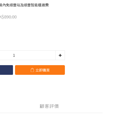
港境內免順豐站及順豐智能櫃運費
K$890.00
立即購買
顧客評價