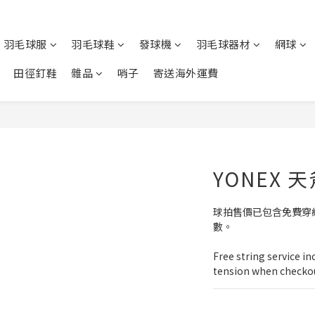
羽毛球服
羽毛球鞋
發球機
羽毛球器材
網球
田徑釘鞋
雜品
哨子
寄送海外運費
YONEX 天
球拍售價已包含免費穿
數。
Free string service in
tension when checko