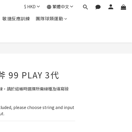
$
HKD
繁體中文
敏捷反應訓練
團隊球類運動
立即購買
斧 99 PLAY 3代
線，請於結帳時選擇所需線種及填寫磅
cluded, please choose string and input 
ut.